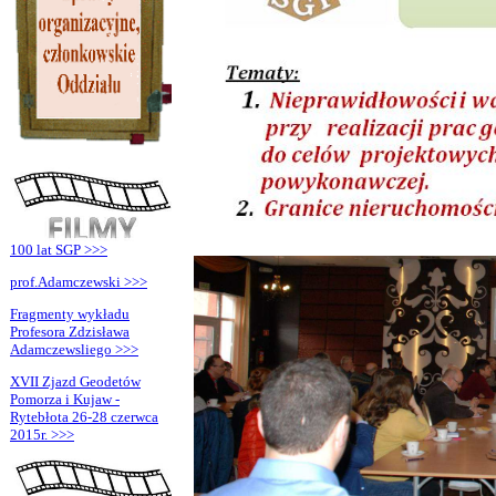
100 lat SGP >>>
prof.Adamczewski >>>
Fragmenty wykładu
Profesora Zdzisława
Adamczewsliego >>>
XVII Zjazd Geodetów
Pomorza i Kujaw -
Rytebłota 26-28 czerwca
2015r. >>>