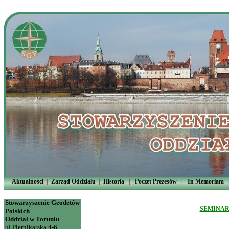
Aktualności
|
Zarząd Oddziału
|
Historia
|
Poczet Prezesów
|
In Memoriam
Stowarzyszenie Geodetów
SEMINAR
Polskich
Oddział w Toruniu
ul.Piernikarska 4-6