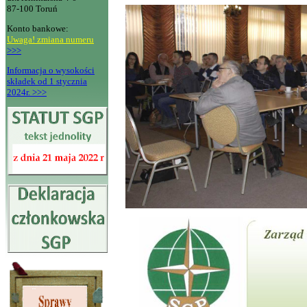
87-100 Toruń
Konto bankowe:
Uwaga! zmiana numeru
>>>
Informacja o wysokości
składek od 1 stycznia
2024r. >>>